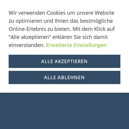
Wir verwenden Cookies um unsere Website
zu optimieren und Ihnen das bestmögliche
Online-Erlebnis zu bieten. Mit dem Klick auf
Hier gibt es nichts zu sehen!
"Alle akzeptieren" erklären Sie sich damit
einverstanden.
Erweiterte Einstellungen
Home
Impressum
Datenschutz
ALLE AKZEPTIEREN
Cookies
ALLE ABLEHNEN
konzeptfinder - webservices 4 broker